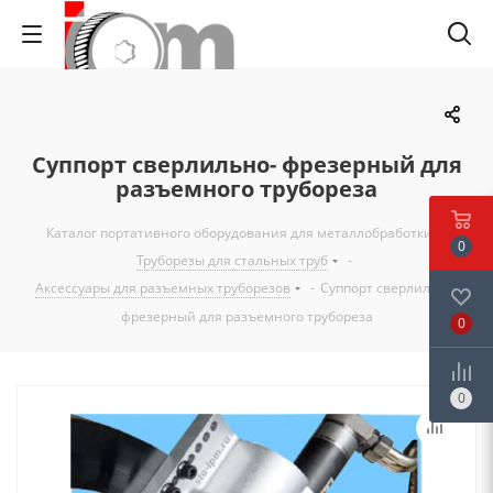
Суппорт сверлильно- фрезерный для
разъемного трубореза
Каталог портативного оборудования для металлобработки
-
0
Труборезы для стальных труб
-
Аксессуары для разъемных труборезов
-
Суппорт сверлильно-
фрезерный для разъемного трубореза
0
0