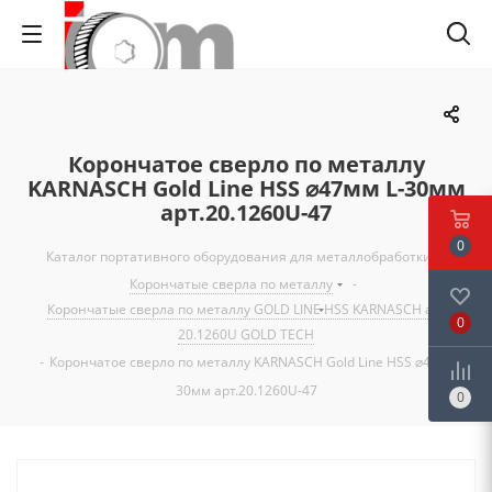
Корончатое сверло по металлу
KARNASCH Gold Line HSS ⌀47мм L-30мм
арт.20.1260U-47
0
Каталог портативного оборудования для металлобработки
-
Корончатые сверла по металлу
-
Корончатые сверла по металлу GOLD LINE HSS KARNASCH art.
0
20.1260U GOLD TECH
-
Корончатое сверло по металлу KARNASCH Gold Line HSS ⌀47мм L-
30мм арт.20.1260U-47
0