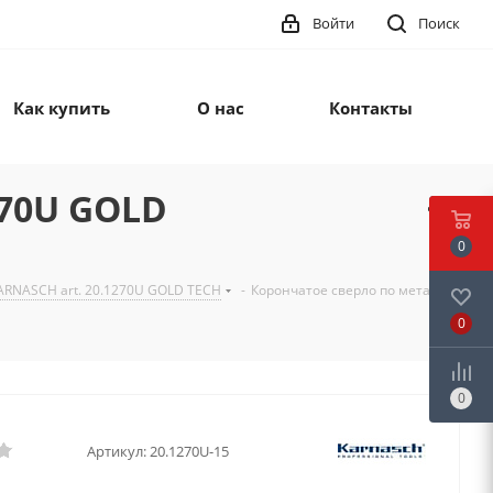
Войти
Поиск
Как купить
О нас
Контакты
270U GOLD
0
ARNASCH art. 20.1270U GOLD TECH
-
Корончатое сверло по металлу
0
0
Артикул:
20.1270U-15