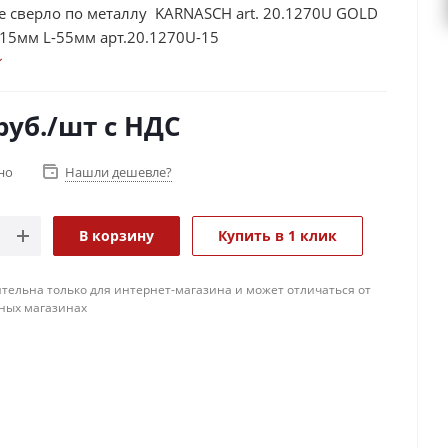
е сверло по металлу KARNASCH art. 20.1270U GOLD
⌀15мм L-55мм арт.20.1270U-15
руб.
/шт
с НДС
но
Нашли дешевле?
В корзину
Купить в 1 клик
тельна только для интернет-магазина и может отличаться от
ных магазинах