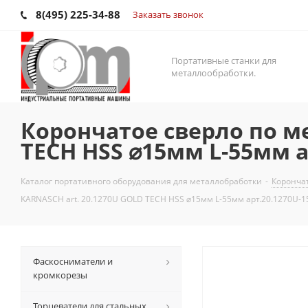
8(495) 225-34-88
Заказать звонок
Портативные станки для
металлообработки.
Корончатое сверло по м
TECH HSS ⌀15мм L-55мм а
Каталог портативного оборудования для металлобработки
-
Корончат
KARNASCH art. 20.1270U GOLD TECH HSS ⌀15мм L-55мм арт.20.1270U-1
Фаскосниматели и
кромкорезы
Торцеватели для стальных