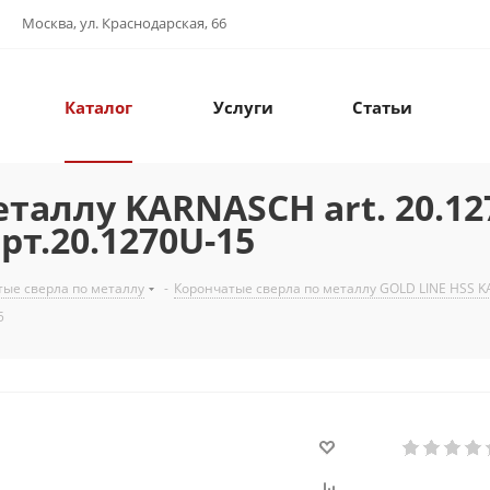
Москва, ул. Краснодарская, 66
Каталог
Услуги
Статьи
еталлу KARNASCH art. 20.1
рт.20.1270U-15
ые сверла по металлу
-
Корончатые сверла по металлу GOLD LINE HSS K
5