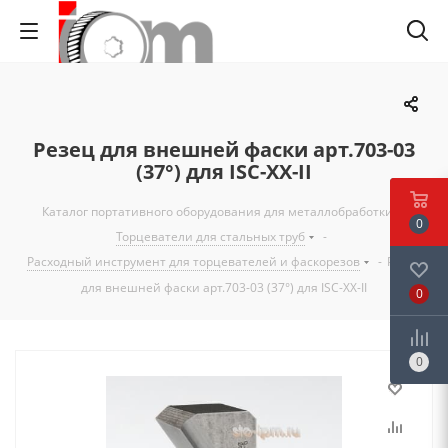
Резец для внешней фаски арт.703-03
(37°) для ISC-ХХ-II
Каталог портативного оборудования для металлобработки
-
0
Торцеватели для стальных труб
-
Расходный инструмент для торцевателей и фаскорезов
-
Резец
для внешней фаски арт.703-03 (37°) для ISC-ХХ-II
0
0