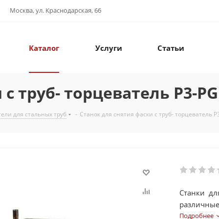
Москва, ул. Краснодарская, 66
Каталог
Услуги
Статьи
 с труб- торцеватель P3-PG
ели для стальных труб
-
Станок для снятия фаски с труб- торцеватель P
Станки дл
различные 
снятие вн
Подробнее