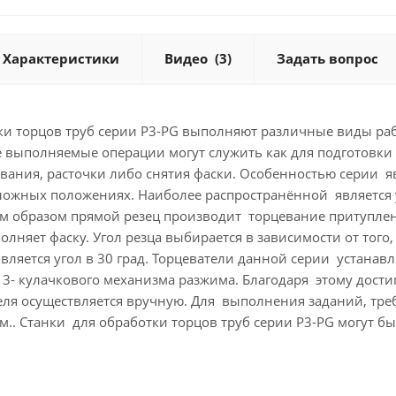
Характеристики
Видео
(3)
Задать вопрос
ки торцов труб серии P3-PG выполняют различные виды рабо
 выполняемые операции могут служить как для подготовки т
вания, расточки либо снятия фаски. Особенностью серии я
ложных положениях. Наиболее распространённой является у
м образом прямой резец производит торцевание притуплени
лняет фаску. Угол резца выбирается в зависимости от того
ляется угол в 30 град. Торцеватели данной серии устанав
 3- кулачкового механизма разжима. Благодаря этому дости
еля осуществляется вручную. Для выполнения заданий, тр
мм.. Станки для обработки торцов труб серии P3-PG могут 