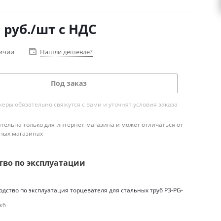
0
руб.
/шт
с НДС
личии
Нашли дешевле?
Под заказ
ры обязательно свяжутся с вами и уточнят условия заказа
тельна только для интернет-магазина и может отличаться от
ных магазинах
тво по эксплуатации
одство по эксплуатация торцевателя для стальных труб P3-PG-
 кб