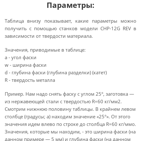
Параметры:
Таблица внизу показывает, какие параметры можно
получить с помощью станков модели СНР-12G REV в
зависимости от твердости материала.
Значения, приводимые в таблице:
а - угол фаски
w - ширина фаски
d - глубина фаски (глубина разделки) (катет)
R - твердость металла
Пример. Нам надо снять фаску с углом 25°, заготовка —
из нержавеющей стали с твердостью R=60 кг/мм2.
Смотрим нижнюю половину таблицы. В крайнем левом
столбце (градусы; а) находим значение «25°». От этого
значения идем влево по строке до столбца R=60 кг/ммо.
Значения, которые мы находим, - это ширина фаски (на
данном примере — 5 мм) и глубина фаски (на данном