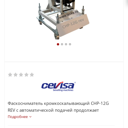
Фаскосниматель кромкоскалывающий СНР-12G
REV с автоматической подачей продолжает
линейку самых популярных фаскосьемных
Подробнее
испанских станков CEVISA 12-й серии в основе