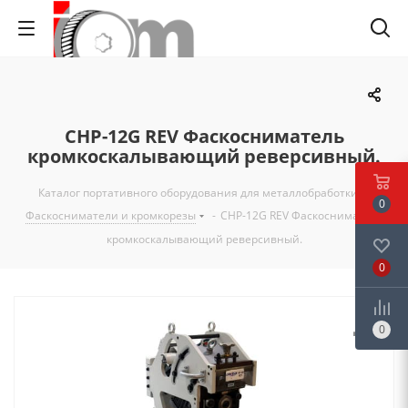
CHP-12G REV Фаскосниматель
кромкоскалывающий реверсивный.
Каталог портативного оборудования для металлобработки
-
0
Фаскосниматели и кромкорезы
-
CHP-12G REV Фаскосниматель
кромкоскалывающий реверсивный.
0
0