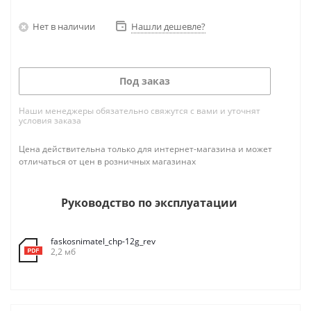
которой остается самый популярный
фаскосниматель CHP-12.
Нет в наличии
Нашли дешевле?
Под заказ
Наши менеджеры обязательно свяжутся с вами и уточнят
условия заказа
Цена действительна только для интернет-магазина и может
отличаться от цен в розничных магазинах
Руководство по эксплуатации
faskosnimatel_chp-12g_rev
2,2 мб