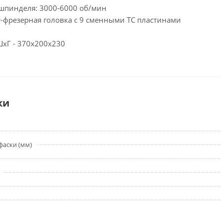
шпинделя: 3000-6000 об/мин
-фрезерная головка с 9 сменными ТС пластинами
ШхГ - 370х200х230
ки
аски (мм)