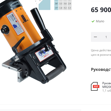
65 90
Мало
Цена действи
цен в рознич
Руководс
Руков
MR20
1,1 м