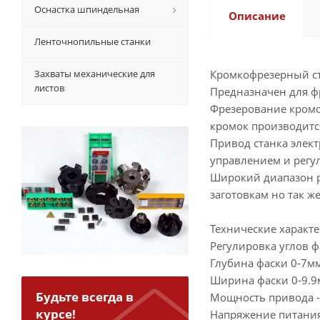
Оснастка шпиндельная
Описание
Ленточнопильные станки
Захваты механические для
Кромкофрезерный с
листов
Предназначен для фр
Фрезерование кромо
кромок производитс
Привод станка элек
управлением и регу
Широкий диапазон р
заготовкам но так ж
Технические характ
Регулировка углов ф
Глубина фаски 0-7мм
Ширина фаски 0-9.9
Будьте всегда в
Мощность привода -
курсе!
Напряжение питания