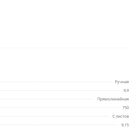
Ручная
9,9
Прямолинейная
750
С листов
9,15