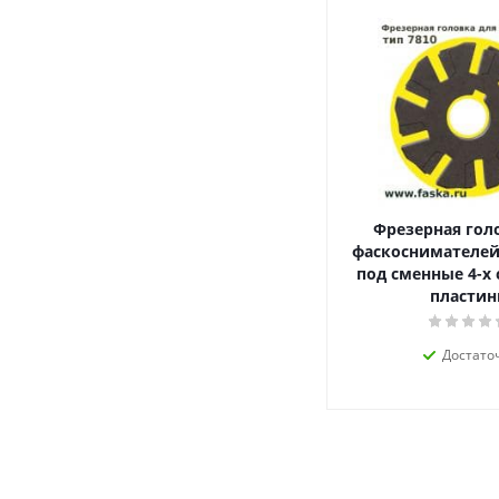
Фрезерная гол
фаскоснимателей
под сменные 4-х
пласти
Достато