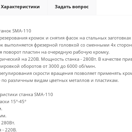
Характеристики
Задать вопрос
танок SMA-110
езерования кромок и снятия фасок на стальных заготовках 
к выполняется фрезерной головкой со сменными 4х сторо
я поворот пластин на очередную рабочую кромку.
трический на 220В. Мощность станка - 280Вт. В качестве 
лировкой оборотов от 3000 до 6000 об/мин.
егулирования скрости вращения позволяет применять кро
е по различным видам цветных металлов и пластикам.
еристики станка SMA-110
аски 15°-45°
.
мм.
 280Вт.
 - 220В.