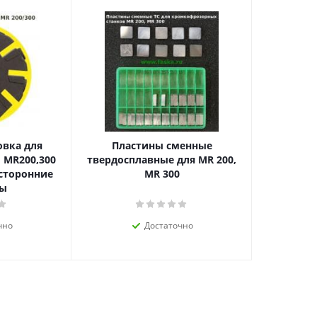
овка для
Пластины сменные
 MR200,300
твердосплавные для MR 200,
 сторонние
MR 300
ны
чно
Достаточно