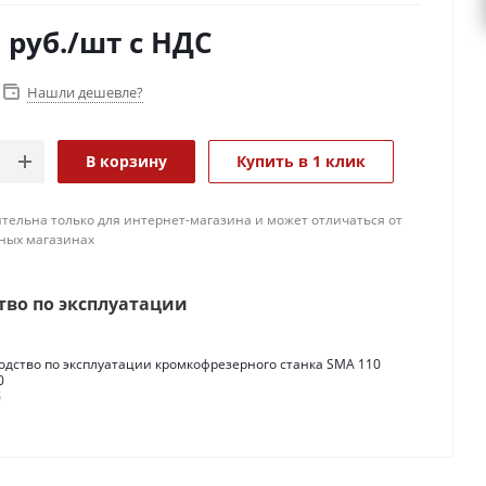
0
руб.
/шт
с НДС
Нашли дешевле?
В корзину
Купить в 1 клик
тельна только для интернет-магазина и может отличаться от
ных магазинах
тво по эксплуатации
одство по эксплуатации кромкофрезерного станка SMA 110
0
б