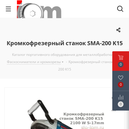
Кромкофрезерный станок SMA-200 K15
Каталог портативного оборудования для металлобработки
-
Фаскосниматели и кромкорезы
-
Кромкофрезерный станок SMA-
0
200 K15
0
0