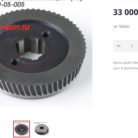
33 00
Мало
Цена действи
цен в рознич