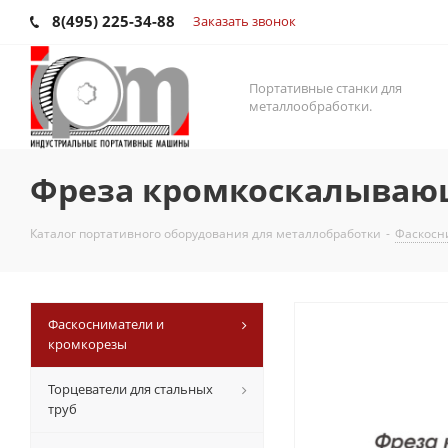
8(495) 225-34-88
Заказать звонок
Портативные станки для
металлообработки.
Фреза кромкоскалывающа
Каталог портативного оборудования для металлобработки
-
Фаскосн
Фаскосниматели и
кромкорезы
Торцеватели для стальных
труб