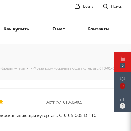
Войти
Поиск
Как купить
О нас
Контакты
0
 фрезы кутеры
-
Фреза кромкоскалывающая кутер art. CT0-05-005
0
Артикул:
CT0-05-005
0
коскалывающая кутер art. CT0-05-005 D-110