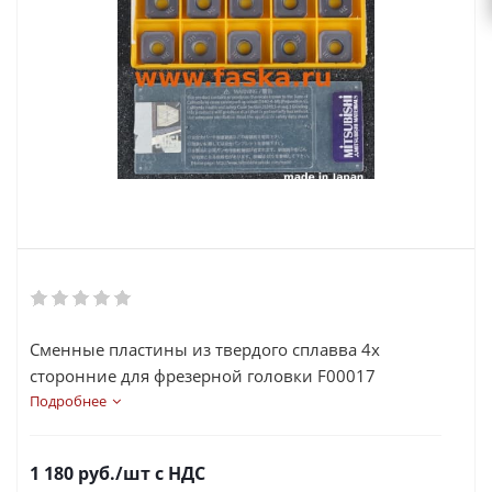
Сменные пластины из твердого сплавва 4х
сторонние для фрезерной головки F00017
которая применяется как основной рабочий
Подробнее
инструмент фаскоснимателей кромкофрезерных с
автоматической подачей серии SMA.
1 180
руб.
/шт
с НДС