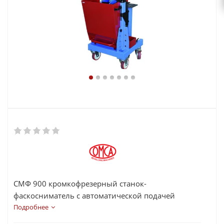
СМФ 900 кромкофрезерный станок-
фаскосниматель с автоматической подачей
предназначен для снятия фасок и подготовки под
Подробнее
сварку кромок листовых материалов.