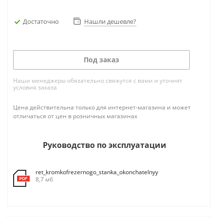
Достаточно
Нашли дешевле?
Под заказ
Наши менеджеры обязательно свяжутся с вами и уточнят
условия заказа
Цена действительна только для интернет-магазина и может
отличаться от цен в розничных магазинах
Руководство по эксплуатации
ret_kromkofrezernogo_stanka_okonchatelnyy
8,7 мб