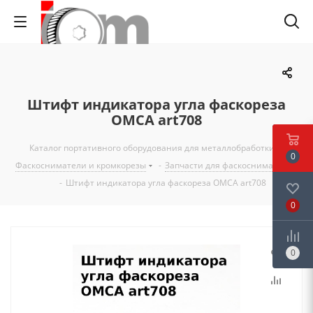
Штифт индикатора угла фаскореза
OMCA art708
Каталог портативного оборудования для металлобработки
-
0
Фаскосниматели и кромкорезы
-
Запчасти для фаскоснимателей
-
Штифт индикатора угла фаскореза OMCA art708
0
0