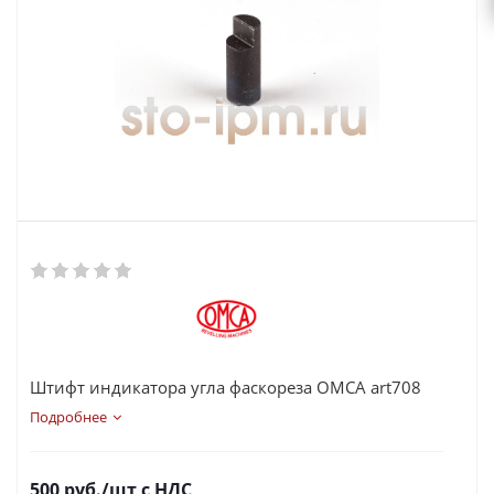
Штифт индикатора угла фаскореза OMCA art708
Подробнее
500
руб.
/шт
с НДС