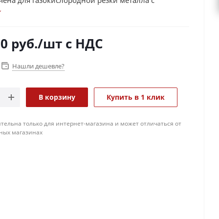
чена для газокислородной резки металла с
анием плоской гибкой направляющей с
ми магнитами.
00
руб.
/шт
с НДС
Нашли дешевле?
В корзину
Купить в 1 клик
тельна только для интернет-магазина и может отличаться от
ных магазинах