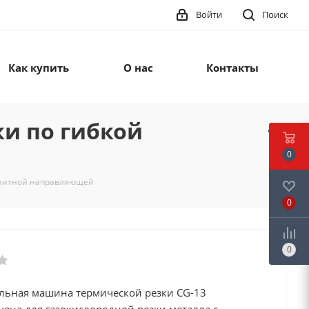
Войти
Поиск
Как купить
О нас
Контакты
ки по гибкой
0
агнитной направляющей
0
0
ельная машина термической резки CG-13