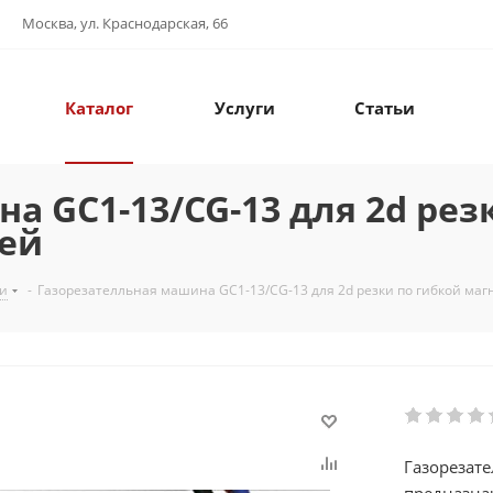
Москва, ул. Краснодарская, 66
Каталог
Услуги
Статьи
а GC1-13/CG-13 для 2d рез
ей
ки
-
Газорезателльная машина GC1-13/CG-13 для 2d резки по гибкой м
Газорезат