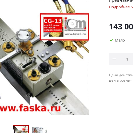
предназна
использов
Подробнее
постоянны
143 0
Мало
Цена действи
цен в рознич