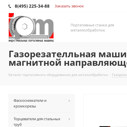
8(495) 225-34-88
Заказать звонок
Портативные станки для
металлообработки.
Газорезателльная машин
магнитной направляющ
Каталог портативного оборудования для металлобработки
-
Газорез
Фаскосниматели и
кромкорезы
Торцеватели для стальных
труб