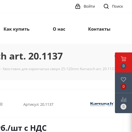
Войти
Поиск
Как купить
О нас
Контакты
 art. 20.1137
0
-
Хвостовик для корончатых сверл 25-120mm Karnasch art. 20.1137
0
Артикул:
20.1137
0
б.
/шт
с НДС