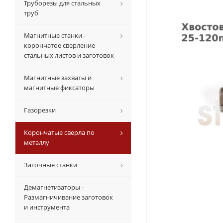
Труборезы для стальных
труб
Магнитные станки -
корончатое сверление
стальных листов и заготовок
Магнитные захваты и
магнитные фиксаторы
Газорезки
Корончатые сверла по
металлу
Заточные станки
Демагнетизаторы -
Размагничивание заготовок
и инструмента