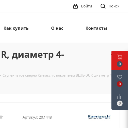
Войти
Поиск
Как купить
О нас
Контакты
R, диаметр 4-
0
-
Ступенчатое сверло Karnasch с покрытием BLUE-DUR, диаметр 4-20
0
0
Артикул:
20.1448