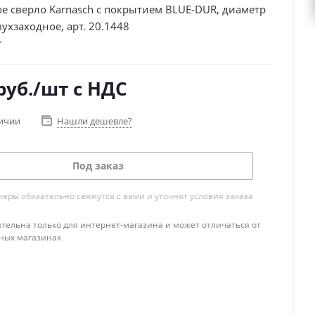
е сверло Karnasch с покрытием BLUE-DUR, диаметр
вухзаходное, арт. 20.1448
руб.
/шт
с НДС
личии
Нашли дешевле?
Под заказ
ры обязательно свяжутся с вами и уточнят условия заказа
тельна только для интернет-магазина и может отличаться от
ных магазинах