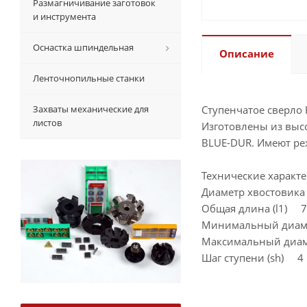
Размагничивание заготовок
и инструмента
Оснастка шпиндельная
Описание
Ленточнопильные станки
Захваты механические для
Ступенчатое сверло 
листов
Изготовлены из выс
BLUE-DUR. Имеют ре
Технические характ
Диаметр хвостовика
Общая длина (l1) 
Минимальный диа
Максимальный диа
Шаг ступени (sh) 4