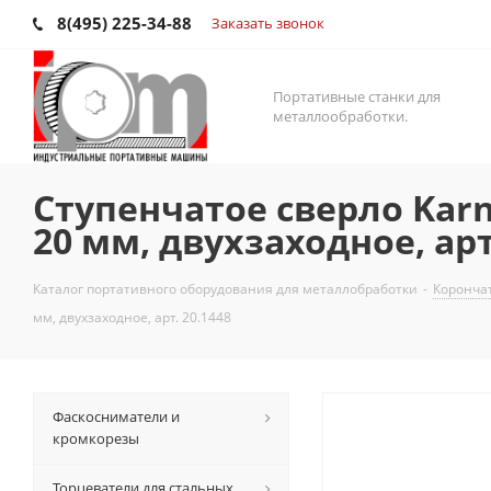
8(495) 225-34-88
Заказать звонок
Портативные станки для
металлообработки.
Ступенчатое сверло Karn
20 мм, двухзаходное, арт
Каталог портативного оборудования для металлобработки
-
Корончат
мм, двухзаходное, арт. 20.1448
Фаскосниматели и
кромкорезы
Торцеватели для стальных