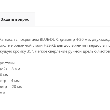
Задать вопрос
Karnasch с покрытием BLUE-DUR, диаметр 4-20 мм, двухзаход
околегированной стали HSS-XE для достижения твердости п
жущую кромку 35°. Легкое сверление ручной дрелью листово
еристики
 (d2) 8 мм
70 мм
метр 4 мм
метр 20 мм
 мм