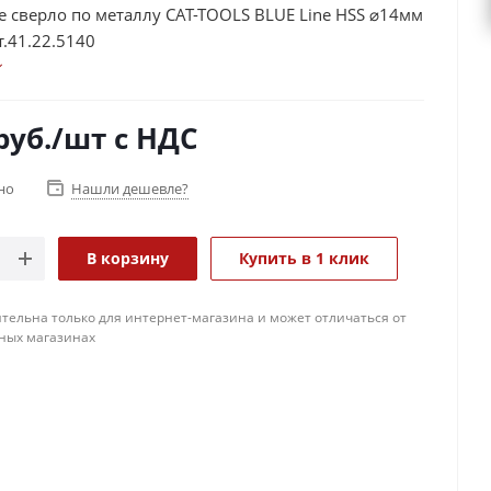
 сверло по металлу CAT-TOOLS BLUE Line HSS ⌀14мм
т.41.22.5140
руб.
/шт
с НДС
но
Нашли дешевле?
В корзину
Купить в 1 клик
тельна только для интернет-магазина и может отличаться от
ных магазинах