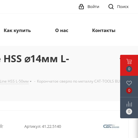
Войти
Поиск
Как купить
О нас
Контакты
 HSS ⌀14мм L-
0
Line HSS L-50мм
-
Корончатое сверло по металлу CAT-TOOLS BLUE
0
0
Артикул:
41.22.5140