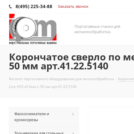
8(495) 225-34-88
Заказать звонок
Портативные станки для
металлообработки.
Корончатое сверло по ме
50 мм арт.41.22.5140
Каталог портативного оборудования для металлобработки
-
Корончат
Line HSS ⌀14мм L-50 мм арт.41.22.5140
Фаскосниматели и
кромкорезы
Торцеватели для стальных