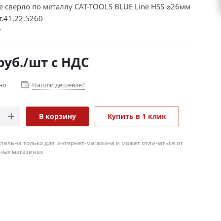
 сверло по металлу CAT-TOOLS BLUE Line HSS ⌀26мм
т.41.22.5260
руб.
/шт
с НДС
но
Нашли дешевле?
В корзину
Купить в 1 клик
тельна только для интернет-магазина и может отличаться от
ных магазинах