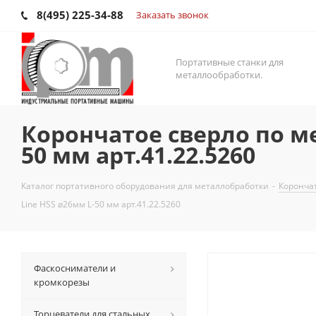
8(495) 225-34-88
Заказать звонок
Портативные станки для
металлообработки.
Корончатое сверло по ме
50 мм арт.41.22.5260
Каталог портативного оборудования для металлобработки
-
Корончат
Line HSS ⌀26мм L-50 мм арт.41.22.5260
Фаскосниматели и
кромкорезы
Торцеватели для стальных