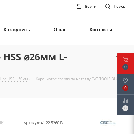
Войти
Поиск
Как купить
О нас
Контакты
 HSS ⌀26мм L-
0
Line HSS L-50мм
-
Корончатое сверло по металлу CAT-TOOLS BLUE
0
0
Артикул:
41.22.5260 B