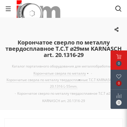
Корончатое сверло по металлу
твердосплавное Т.С.Т ⌀29мм KARNASCH
art. 20.1316-29
0
Каталог портативного оборудования для металлобработки
-
Корончатые сверла по металлу
-
Корончатые сверла по металлу твердосплавные Т.С.Т KARNASCH art.
0
20.1316 L-55mm.
-
Корончатое сверло по металлу твердосплавное Т.С.Т ⌀29мм
KARNASCH art. 20.1316-29
0