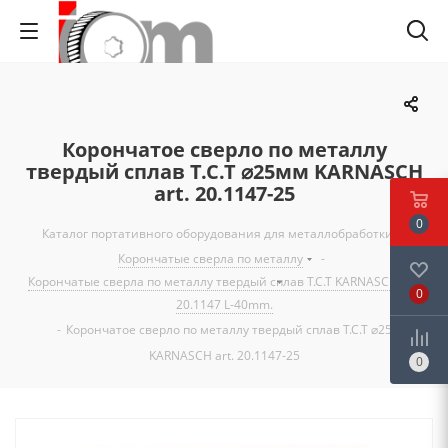
Корончатое сверло по металлу
твердый сплав Т.С.Т ⌀25мм KARNASCH
art. 20.1147-25
0
Каталог портативного оборудования для металлобработки
-
Корончатые сверла по металлу
-
Корончатые сверла по металлу твердый сплав T.C.T KARNASCH art.
0
20.1147 L-40mm.
-
Корончатое сверло по металлу твердый сплав Т.С.Т ⌀25мм
KARNASCH art. 20.1147-25
0