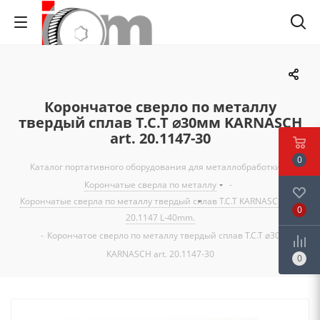
Корончатое сверло по металлу
твердый сплав Т.С.Т ⌀30мм KARNASCH
art. 20.1147-30
0
Каталог портативного оборудования для металлобработки
-
Корончатые сверла по металлу
-
Корончатые сверла по металлу твердый сплав T.C.T KARNASCH art.
0
20.1147 L-40mm.
-
Корончатое сверло по металлу твердый сплав Т.С.Т ⌀30мм
KARNASCH art. 20.1147-30
0