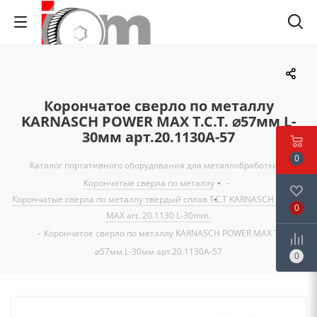
Корончатое сверло по металлу
KARNASCH POWER MAX T.C.T. ⌀57мм L-
30мм арт.20.1130A-57
0
Каталог портативного оборудования для металлобработки
-
Корончатые сверла по металлу
-
Корончатые сверла по металлу твердый сплав T.C.T KARNASCH POWER
0
MAX art. 20.1130 L-30mm.
-
Корончатое сверло по металлу KARNASCH POWER MAX T.C.T.
⌀57мм L-30мм арт.20.1130A-57
0