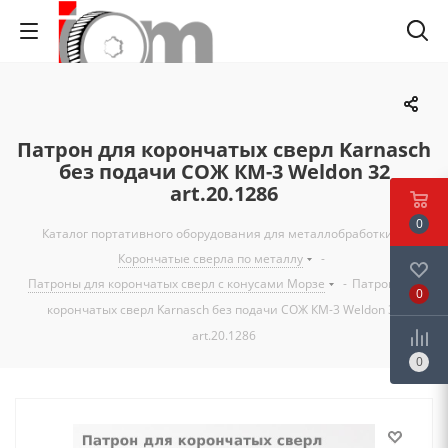
Патрон для корончатых сверл Karnasch
без подачи СОЖ КM-3 Weldon 32
art.20.1286
0
Каталог портативного оборудования для металлобработки
-
Корончатые сверла по металлу
-
Патроны для корончатых сверл с конусами Морзе
-
Патрон для
0
корончатых сверл Karnasch без подачи СОЖ КM-3 Weldon 32
art.20.1286
0