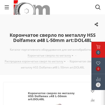
Корончатое сверло по металлу HSS
Dolfamex ⌀48 L-50mm art:DOL48L
Каталог портативного оборудования для металлобработки
-
0
Корончатые сверла по металлу
-
Распродажа корончатых сверл по металлу
-
Корончатое сверло по
металлу HSS Dolfamex ⌀48 L-50mm art:DOL48L
0
0