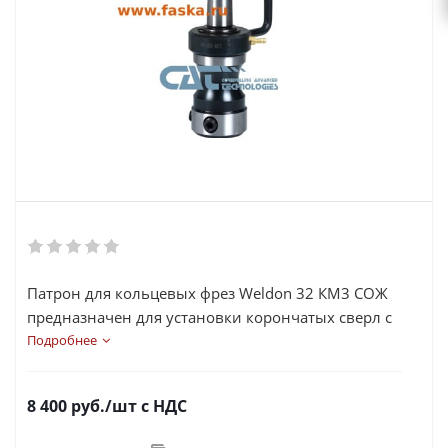
Патрон для кольцевых фрез Weldon 32 КМ3 СОЖ
предназначен для установки корончатых сверл с
хвостовиком Weldon 32мм на магнитных
Подробнее
сверлильных станках или другом оборудовнии
имеющим шпиндель с конусом Морзе 3.
8 400
руб.
/шт
с НДС