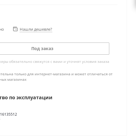
но
Нашли дешевле?
Под заказ
ры обязательно свяжутся с вами и уточнят условия заказа
тельна только для интернет-магазина и может отличаться от
ных магазинах
тво по эксплуатации
16135512
б