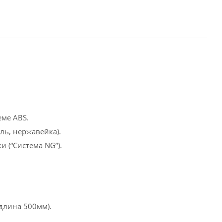
еме ABS.
ль, нержавейка).
и (“Система NG”).
длина 500мм).