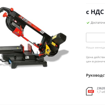
с НДС
Достаточ
Наши менедже
Цена действи
цен в рознич
Руководс
23620
1,7 м