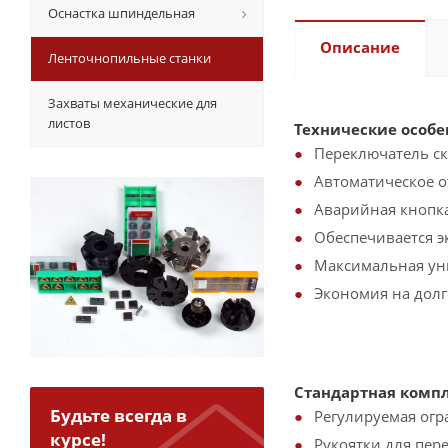
Оснастка шпиндельная
Описание
Ленточнопильные станки
Захваты механические для
листов
Технические особе
Переключатель ск
Автоматическое о
Аварийная кнопка
Обеспечивается э
Максимальная уни
Экономия на долг
Стандартная компл
Будьте всегда в
Регулируемая огр
курсе!
Рукоятки для пер