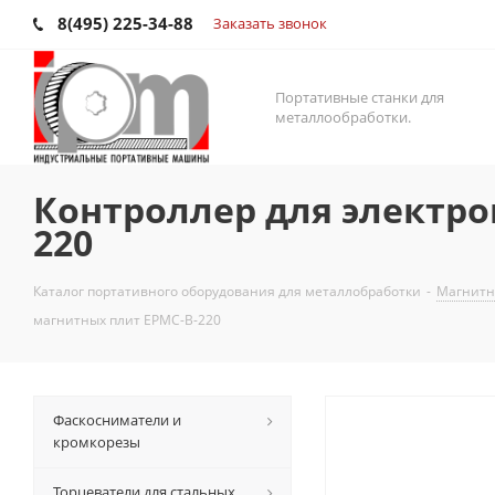
8(495) 225-34-88
Заказать звонок
Портативные станки для
металлообработки.
Контроллер для электро
220
Каталог портативного оборудования для металлобработки
-
Магнитн
магнитных плит EPMC-B-220
Фаскосниматели и
кромкорезы
Торцеватели для стальных