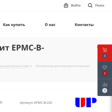
Войти
Поиск
Как купить
О нас
Контакты
ит EPMC-B-
0
ных магнитных плит
-
Контроллер для электропостоянных
0
0
Артикул:
EPMC-B-220