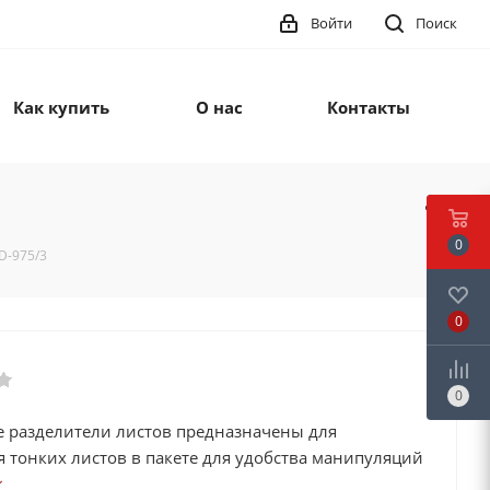
Войти
Поиск
Как купить
О нас
Контакты
0
D-975/3
0
0
 разделители листов предназначены для
 тонких листов в пакете для удобства манипуляций
роцессе загрузки станков и других работ когда