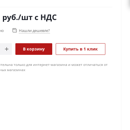
о забирать отдельные листы по одному из пачки.
0
руб.
/шт
с НДС
но
Нашли дешевле?
В корзину
Купить в 1 клик
тельна только для интернет-магазина и может отличаться от
ных магазинах