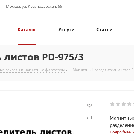
Москва, ул. Краснодарская, 66
Каталог
Услуги
Статьи
листов PD-975/3
ые захваты и магнитные фиксаторы
-
Магнитный разделитель листов P
Магнитные
разделения
с ними в п
Подробнее