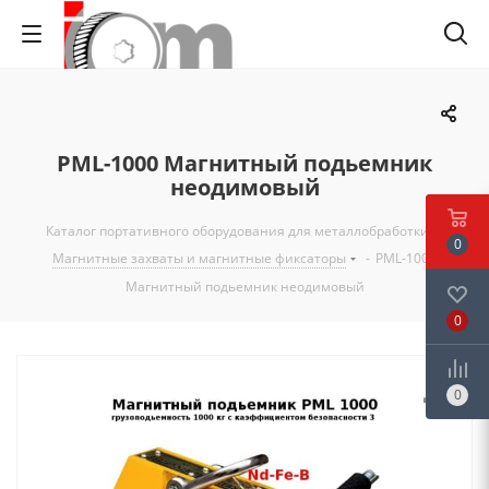
PML-1000 Магнитный подьемник
неодимовый
Каталог портативного оборудования для металлобработки
-
0
Магнитные захваты и магнитные фиксаторы
-
PML-1000
Магнитный подьемник неодимовый
0
0