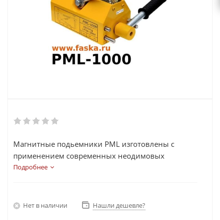
Магнитные подьемники PML изготовлены с
применением современных неодимовых
магнитов NdFeB которые позволяют сохранить
Подробнее
небольшие размеры и вес устройства и
одновременно выдающиеся характеристики
грузоподьемности.
Нет в наличии
Нашли дешевле?