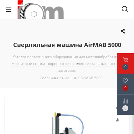
Сверлильная машина AirMAB 5000
Каталог портативного оборудования для металлобработки
-
Магнитные станки - корончатое сверление стальных листов и
0
заготовок
-
Сверлильная машина AirMAB 5000
0
0