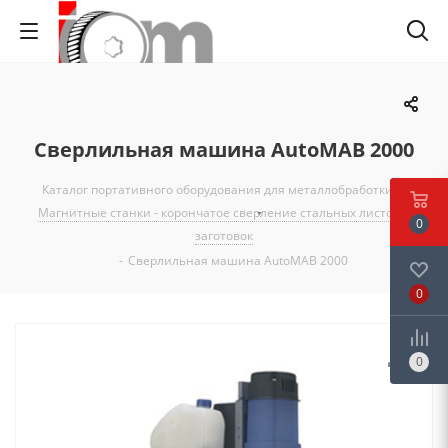
Сверлильная машина AutoMAB 2000
Каталог портативного оборудования для металлобработки
-
Магнитные станки - корончатое сверление стальных листов и
0
заготовок
-
Сверлильная машина AutoMAB 2000
0
0