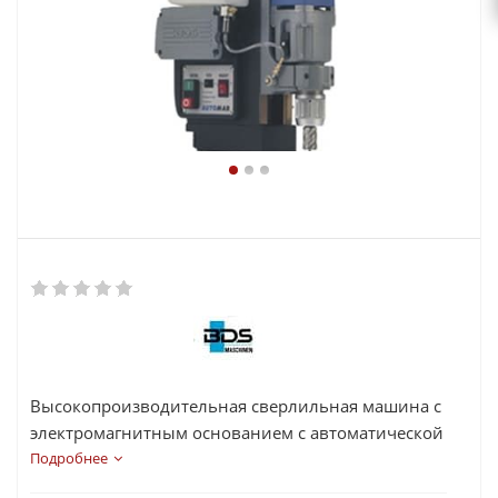
Высокопроизводительная сверлильная машина с
электромагнитным основанием с автоматической
подачей. Полностью автоматический контроль
Подробнее
подачи и возврата в исходное положение и