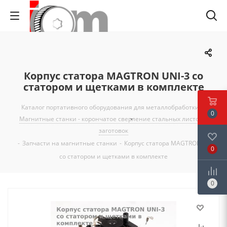
Корпус статора MAGTRON UNI-3 со
статором и щетками в комплекте
Каталог портативного оборудования для металлобработки
-
0
Магнитные станки - корончатое сверление стальных листов и
заготовок
-
Запчасти на магнитные станки
-
Корпус статора MAGTRON UNI-3
0
со статором и щетками в комплекте
0