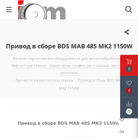
Привод в сборе BDS MAB 485 MK2 1150W
Каталог портативного оборудования для металлобработки
-
Магнитные станки - корончатое сверление стальных листов и
0
заготовок
-
Запчасти на магнитные станки
-
Привод в сборе BDS MAB 485
MK2 1150W
0
0