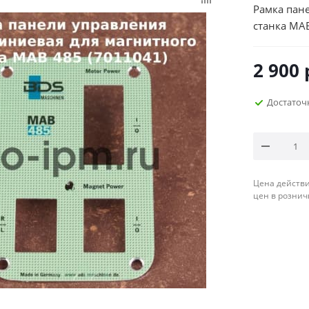
Рамка пан
станка MAB
2 900
Достаточ
Цена действи
цен в рознич