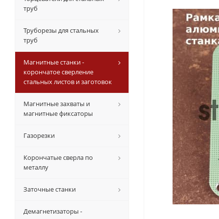
труб
Труборезы для стальных
труб
Магнитные станки -
корончатое сверление
стальных листов и заготовок
Магнитные захваты и
магнитные фиксаторы
Газорезки
Корончатые сверла по
металлу
Заточные станки
Демагнетизаторы -