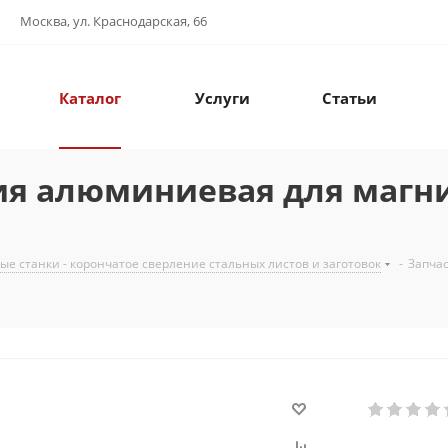
Москва, ул. Краснодарская, 66
Каталог
Услуги
Статьи
ия алюминиевая для магни
е станки - корончатое сверление стальных листов и заготовок
-
Запча