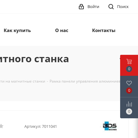
Войти
Поиск
Как купить
О нас
Контакты
тного станка
0
сти на магнитные станки
-
Рамка панели управления алюминиевая
0
0
Артикул:
7011041