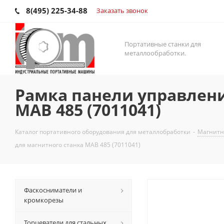
8(495) 225-34-88
Заказать звонок
Портативные станки для
металлообработки.
Рамка панели управлен
MAB 485 (7011041)
Каталог портативного оборудования для металлобработки
-
Магнитны
для магнитного станка MAB 485 (7011041)
Фаскосниматели и
кромкорезы
Торцеватели для стальных