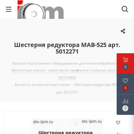
Шестерня редуктора MAB-525 арт.
5012271
Каталог портативного оборудования для металлобработки
-
0
Магнитные станки - корончатое сверление стальных листов и
заготовок
-
Запчасти на магнитные станки
-
Шестерня редуктора MAB-525
0
арт. 5012271
0