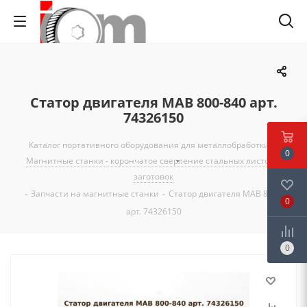
Статор двигателя MAB 800-840 арт.
74326150
Каталог портативного оборудования для металлобработки
-
0
Магнитные станки - корончатое сверление стальных листов и
заготовок
-
Запчасти на магнитные станки
-
Статор двигателя MAB 800-840
0
арт. 74326150
0