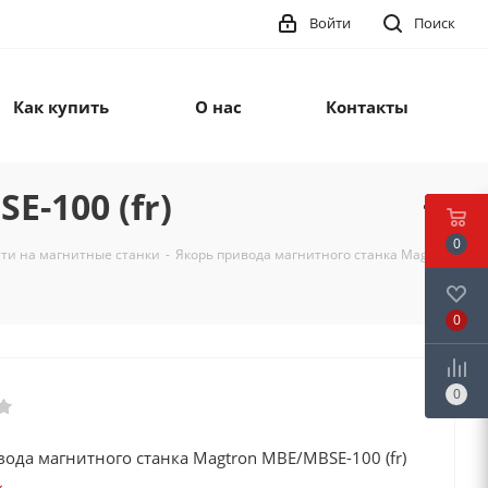
Войти
Поиск
Как купить
О нас
Контакты
-100 (fr)
0
сти на магнитные станки
-
Якорь привода магнитного станка Magtron
0
0
ода магнитного станка Magtron MBE/MBSE-100 (fr)