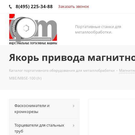
8(495) 225-34-88
Заказать звонок
Портативные станки для
металлообработки.
Якорь привода магнитног
Каталог портативного оборудования для металлобработки
-
Магнитны
MBE/MBSE-100 (fr)
Фаскосниматели и
кромкорезы
Торцеватели для стальных
труб