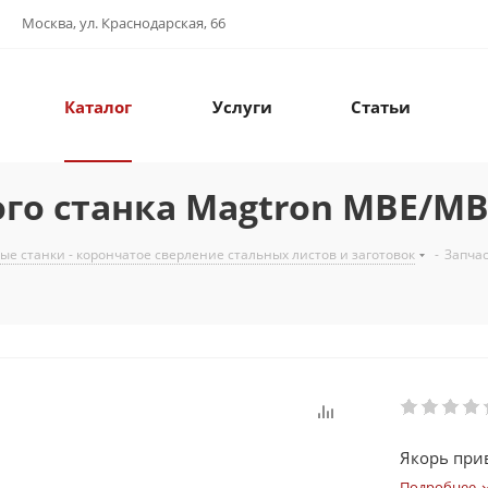
Москва, ул. Краснодарская, 66
Каталог
Услуги
Статьи
о станка Magtron MBE/MBSE
е станки - корончатое сверление стальных листов и заготовок
-
Запча
Якорь прив
Подробнее