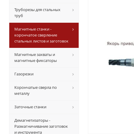
Труборезы для стальных
труб
Магнитные станки -
корончатое сверление
стальных листов и заготовок
Магнитные захваты и
магнитные фиксаторы
Газорезки
Корончатые сверла по
металлу
Заточные станки
Демагнетизаторы -
Размагничивание заготовок
и инструмента