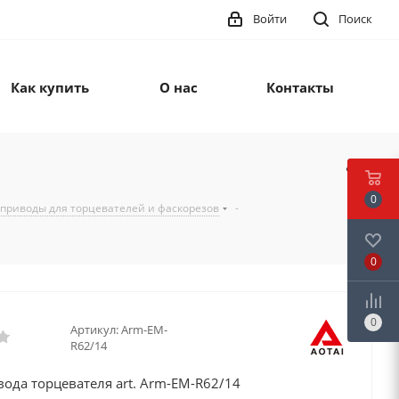
Войти
Поиск
Как купить
О нас
Контакты
0
 приводы для торцевателей и фаскорезов
-
0
0
Артикул:
Arm-EM-
R62/14
ода торцевателя art. Arm-EM-R62/14