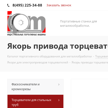
8(495) 225-34-88
Заказать звонок
Портативные станки для
металлообработки.
Якорь привода торцевате
Каталог портативного оборудования для металлобработки
-
Торцеват
Якори для электроприводов торцевателей
-
Якорь привода торцевате
Фаскосниматели и
кромкорезы
Торцеватели для стальных
труб