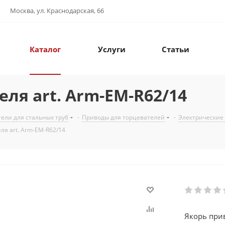
Москва, ул. Краснодарская, 66
Каталог
Услуги
Статьи
ля art. Arm-EM-R62/14
ели для стальных труб
-
Приводы для торцевателей
-
Электрические
ля art. Arm-EM-R62/14
Якорь прив