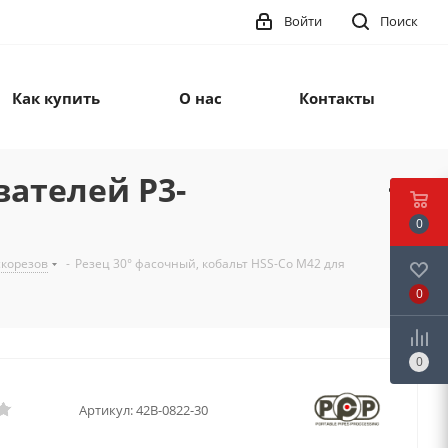
Войти
Поиск
Как купить
О нас
Контакты
вателей P3-
0
скорезов
-
Резец 30° фасочный, кобальт HSS-Co M42 для
0
0
Артикул:
42B-0822-30