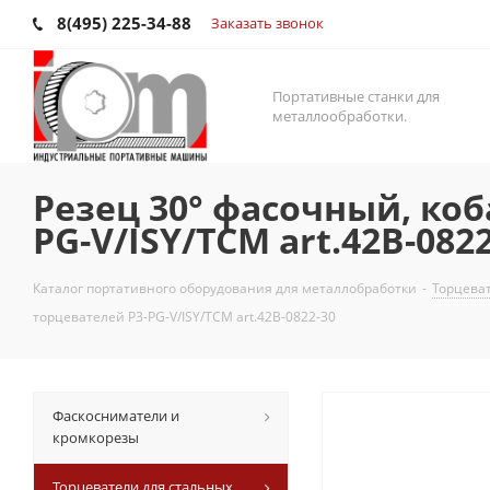
8(495) 225-34-88
Заказать звонок
Портативные станки для
металлообработки.
Резец 30° фасочный, коб
PG-V/ISY/TCM art.42B-0822
Каталог портативного оборудования для металлобработки
-
Торцеват
торцевателей P3-PG-V/ISY/TCM art.42B-0822-30
Фаскосниматели и
кромкорезы
Торцеватели для стальных