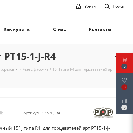
Войти
Поиск
Как купить
О нас
Контакты
PT15-1-J-R4
0
скорезов
-
Резец фасочный 15° J типа R4 для торцевателей арт
0
0
Артикул:
РТ15-1-J-R4
чный 15° J типа R4 для торцевателей арт PT15-1-J-