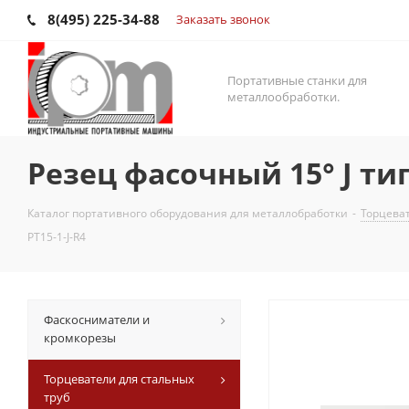
8(495) 225-34-88
Заказать звонок
Портативные станки для
металлообработки.
Резец фасочный 15° J тип
Каталог портативного оборудования для металлобработки
-
Торцеват
PT15-1-J-R4
Фаскосниматели и
кромкорезы
Торцеватели для стальных
труб