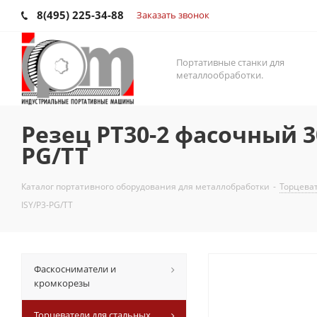
8(495) 225-34-88
Заказать звонок
Портативные станки для
металлообработки.
Резец PT30-2 фасочный 3
PG/TT
Каталог портативного оборудования для металлобработки
-
Торцеват
ISY/P3-PG/TT
Фаскосниматели и
кромкорезы
Торцеватели для стальных