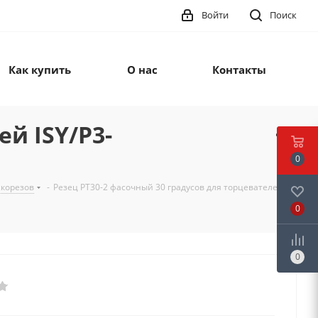
Войти
Поиск
Как купить
О нас
Контакты
й ISY/P3-
0
скорезов
-
Резец PT30-2 фасочный 30 градусов для торцевателей
0
0