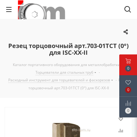
Резец торцовочный арт.703-01ТСТ (0°)
для ISC-XX-II
Каталог портативного оборудования для металлобработки
-
0
Торцеватели для стальных труб
-
Расходный инструмент для торцевателей и фаскорезов
-
Резец
торцовочный арт.703-01ТСТ (0°) для ISC-XX-II
0
0