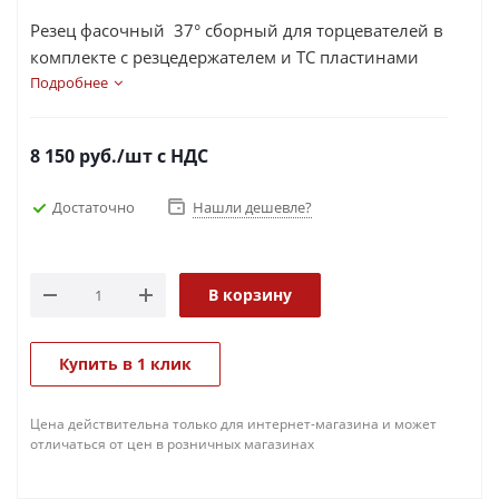
Резец фасочный 37° сборный для торцевателей в
комплекте с резцедержателем и ТС пластинами
арт. Cermet 37 set
Подробнее
8 150
руб.
/шт
с НДС
Достаточно
Нашли дешевле?
В корзину
Купить в 1 клик
Цена действительна только для интернет-магазина и может
отличаться от цен в розничных магазинах