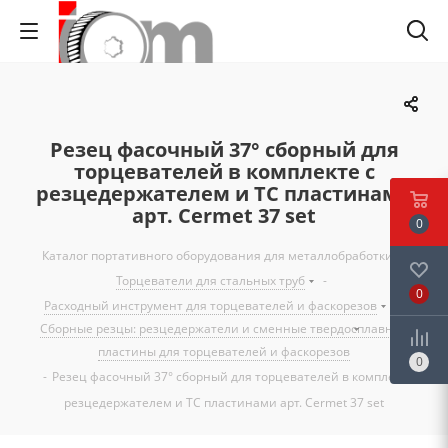
Резец фасочный 37° сборный для
торцевателей в комплекте с
резцедержателем и ТС пластинами
арт. Cermet 37 set
0
Каталог портативного оборудования для металлобработки
-
Торцеватели для стальных труб
-
0
Расходный инструмент для торцевателей и фаскорезов
-
Сборные резцы: резцедержатели и сменные твердосплавные
пластины для торцевателей и фаскорезов
0
-
Резец фасочный 37° сборный для торцевателей в комплекте с
резцедержателем и ТС пластинами арт. Cermet 37 set