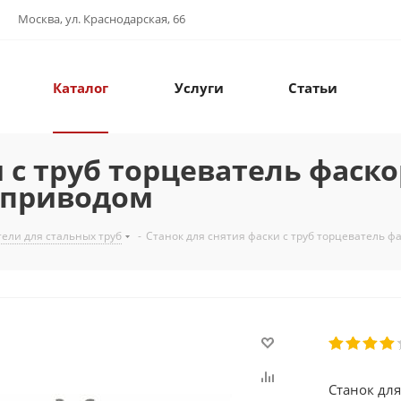
Москва, ул. Краснодарская, 66
Каталог
Услуги
Статьи
 с труб торцеватель фаско
роприводом
ели для стальных труб
-
Станок для снятия фаски с труб торцеватель фа
Станок для