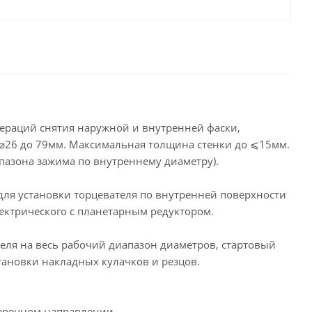
пераций снятия наружной и внутренней фаски,
т ⌀26 до 79мм. Максимальная толщина стенки до ⩽15мм.
азона зажима по внутреннему диаметру).
 для установки торцевателя по внутренней поверхности
лектрического с планетарным редуктором.
еля на весь рабочий диапазон диаметров, стартовый
тановки накладных кулачков и резцов.
перечном направлении.