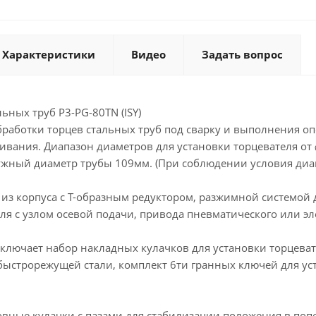
Характеристики
Видео
Задать вопрос
ьных труб P3-PG-80TN (ISY)
бработки торцев стальных труб под сварку и выполнения о
чивания. Диапазон диаметров для установки торцевателя о
ный диаметр трубы 109мм. (При соблюдении условия диап
 из корпуса с Т-образным редуктором, разжимной системой
ля с узлом осевой подачи, привода пневматического или э
включает набор накладных кулачков для установки торцеват
быстрорежущей стали, комплект 6ти гранных ключей для ус
овные кулачки с пазами для стабилизации положения в по