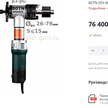
80TN (ISY-
Подробнее
76 40
Мало
Цена действи
цен в рознич
Руководс
Торце
экспл
1,9 м