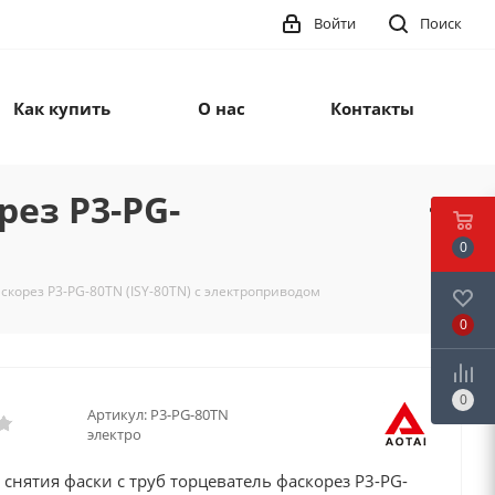
Войти
Поиск
Как купить
О нас
Контакты
рез P3-PG-
0
скорез P3-PG-80TN (ISY-80TN) с электроприводом
0
0
Артикул:
P3-PG-80TN
электро
 снятия фаски с труб торцеватель фаскорез P3-PG-