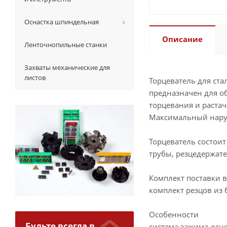
Оснастка шпиндельная
Описание
Ленточнопильные станки
Захваты механические для
листов
Торцеватель для стал
предназначен для о
торцевания и раста
Максимальный наруж
Торцеватель состоит
трубы, резцедержате
Комплект поставки 
комплект резцов из 
Особенности
Будьте всегда в
система зажима-осн