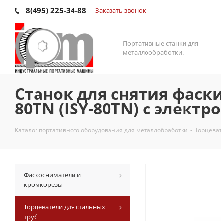
8(495) 225-34-88
Заказать звонок
Портативные станки для
металлообработки.
Станок для снятия фаски
80TN (ISY-80TN) с элект
Каталог портативного оборудования для металлобработки
-
Торцеват
Фаскосниматели и
кромкорезы
Торцеватели для стальных
труб