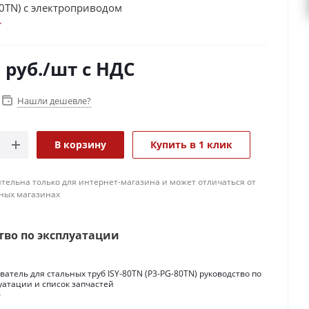
80TN) с электроприводом
0
руб.
/шт
с НДС
Нашли дешевле?
В корзину
Купить в 1 клик
тельна только для интернет-магазина и может отличаться от
ных магазинах
тво по эксплуатации
ватель для стальных труб ISY-80TN (P3-PG-80TN) руководство по
уатации и список запчастей
б