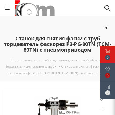
Станок для снятия фаски с труб
торцеватель фаскорез P3-PG-80TN (TCM-
80TN) с пневмоприводом
0
Каталог портативного оборудования для металлобработки
-
Торцеватели для стальных труб
-
Станок для снятия фаски с труб
торцеватель фаскорез P3-PG-80TN (TCM-80TN) с пневмоприводом
0
0