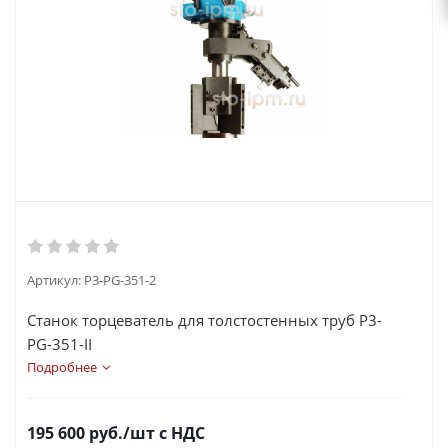
Артикул:
P3-PG-351-2
Станок торцеватель для толстостенных труб P3-
PG-351-II
Характеристики:
Подробнее
Скорость резки, об/мин
16
Привод
Электрический
195 600
руб.
/шт
с НДС
Диаметр трубы внутренний, мм
150-330