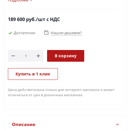
толстостенных труб с толщиной стенки до 80 мм.
Подробнее
189 600
руб.
/шт
с НДС
Достаточно
Нашли дешевле?
В корзину
Купить в 1 клик
Цена действительна только для интернет-магазина и может
отличаться от цен в розничных магазинах
Описание