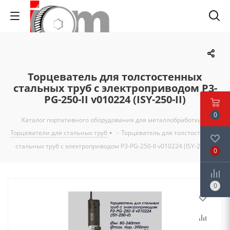
Торцеватель для толстостенных
стальных труб c электроприводом P3-
PG-250-II v010224 (ISY-250-II)
0
Каталог портативного оборудования для металлобработки
-
Торцеватели для стальных труб
-
Торцеватель для толстостенных
стальных труб c электроприводом P3-PG-250-II v010224 (ISY-250-II)
0
0