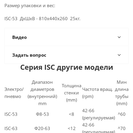
Размер упаковки и вес:
ISC-53 ДхШхВ - 810х440х260 25кг.
Видео
Задать вопрос
Серия ISC другие модели
Диапазон
Мин
Толщина
Электро/
диаметров
Частота вращ.
длина
стенки
пневмо
(внутренний)
(rpm)
трубы
(mm)
mm
(mm)
42-66
ISC-53
Ф8-53
<8
^60
(регулируемая)
42-66
ISC-63
Ф20-63
<12
^70
(регулируемая)