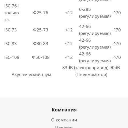
ISC-76-II
0-285
только
Ф25-76
<12
^70
(регулируемая)
эл.
42-66
ISC-73
Ф25-73
<12
^70
(регулируемая)
42-66
ISC-83
Ф30-83
<12
^70
(регулируемая)
42-66
ISC-108
Ф50-108
<12
^70
(регулируемая)
83dB (электропривод) 90dB
Акустический шум
(Пневмомотор)
Компания
О компании
Новости