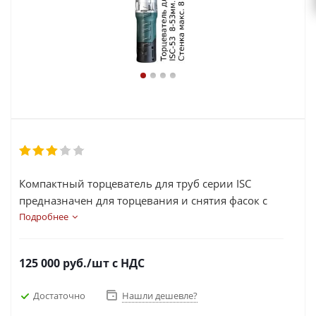
Компактный торцеватель для труб серии ISC
предназначен для торцевания и снятия фасок с
труб в диапазоне от 8 до 53мм. (по наружному
Подробнее
диаметру) с толщиной стенки до 8 мм.
125 000
руб.
/шт
с НДС
Достаточно
Нашли дешевле?