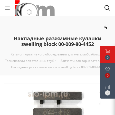
Накладные разжимные кулачки
swelling block 00-009-80-4452
Каталог портативного оборудования для металлобработки
-
0
Торцеватели для стальных труб
-
Запчасти для торцевателей
-
Накладные разжимные кулачки swelling block 00-009-80-4452
0
0