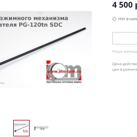
4 500
Нет в на
Наши менедже
Цена действи
цен в рознич