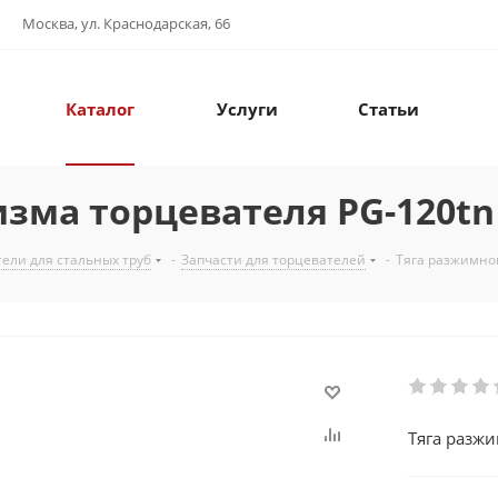
Москва, ул. Краснодарская, 66
Каталог
Услуги
Статьи
зма торцевателя PG-120tn
ели для стальных труб
-
Запчасти для торцевателей
-
Тяга разжимно
Тяга разж