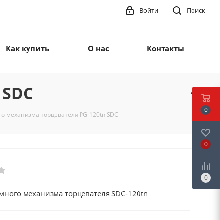
Войти
Поиск
Как купить
О нас
Контакты
 SDC
0
го механизма торцевателя PG-120tn SDC
0
0
имного механизма торцевателя SDC-120tn