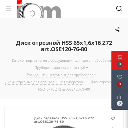
Диск отрезной HSS 65x1,6x16 Z72
art.OSE120-76-80
Каталог портативного оборудования для металлобработки
-
0
Труборезы для стальных труб
-
Расходный инструмент для труборезов
-
Диски отрезные для орбитальных труборезов
-
Диск отрезной HSS
0
65x1,6x16 Z72 art.OSE120-76-80
0